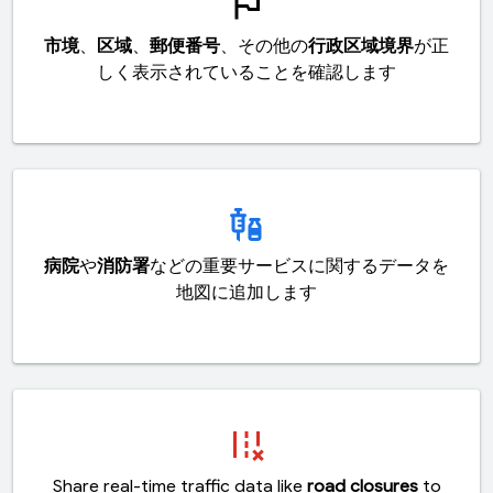
outlined_flag
市境
、
区域
、
郵便番号
、その他の
行政区域境界
が正
しく表示されていることを確認します
vaccines_fil
病院
や
消防署
などの重要サービスに関するデータを
地図に追加します
remove_road
Share real-time traffic data like
road closures
to