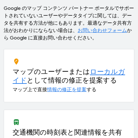
Google のマップ コンテンツ パートナー ポータルでサポー
トされていないユーザーやデータタイプに関しては、デー
タを共有する方法が他にもあります。最適なデータ共有方
法がおわかりにならない場合は、
お問い合わせフォーム
か
ら Google に直接お問い合わせください。
edit_location
マップのユーザーまたは
ローカルガ
イド
として情報の修正を提案する
マップ上で直接
情報の修正を提案
する
directions_bus_filled
交通機関の時刻表と関連情報を共有