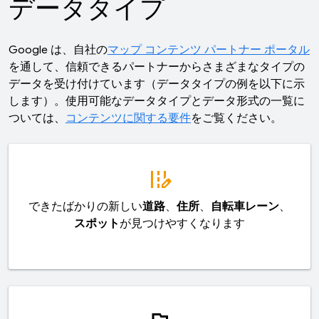
データタイプ
Google は、自社の
マップ コンテンツ パートナー ポータル
を通して、信頼できるパートナーからさまざまなタイプの
データを受け付けています（データタイプの例を以下に示
します）。使用可能なデータタイプとデータ形式の一覧に
ついては、
コンテンツに関する要件
をご覧ください。
edit_road
できたばかりの新しい
道路
、
住所
、
自転車レーン
、
スポット
が見つけやすくなります